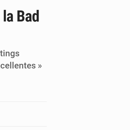
 la Bad
e de Refondation
ecouvrés par la COLDEFF
 pour la paix
atings
cellentes »