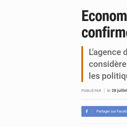
Economi
confirm
L'agence d
considère
les politi
le:
28 juill
PUBLIÉ PAR
Partager sur Face