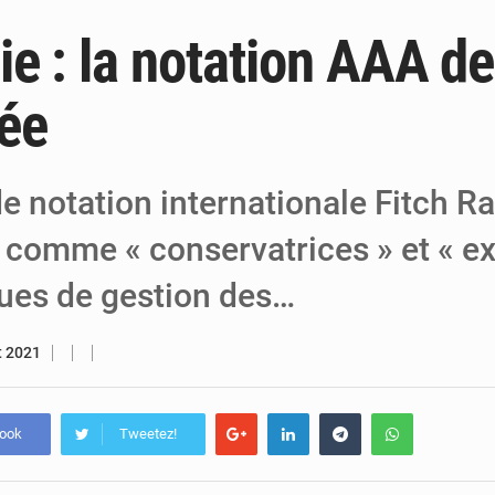
e : la notation AAA de
6 août 2026
Niger : Bilan à mi-parcours du Programm
6 août 2026
Chasse aux gabegies à Niamey : 74 milliards de FCFA r
ée
5 août 2026
Tibiri : le dialogue, nouveau terrain de jeu
e notation internationale Fitch R
 comme « conservatrices » et « ex
ques de gestion des…
et 2021
book
Tweetez!