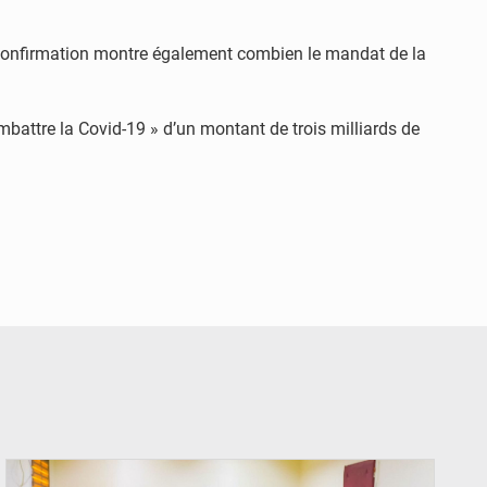
la confirmation montre également combien le mandat de la
battre la Covid-19 » d’un montant de trois milliards de
© Ministère Nigérien de l'Intérieur 1͏ ͏h͏ ·