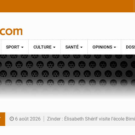
SPORT
CULTURE
SANTÉ
OPINIONS
DOS
T
6 août 2026
Zinder : Élisabeth Shérif visite l’école Bir
6 août 2026
Tahoua : Élisabeth Shérif inspecte le Coll