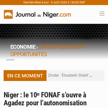
Dernière Mise à jour : 6 août 2026 à 16h28 GMT
ECONOMIE
›
ENTREPRENEURIAT /
OPPORTUNITÉS
EN CE MOMENT
Zinder : Élisabeth Shérif visite l’école Birni Garçon
Tahoua : Élisabeth Shérif inspecte le Collège Scientifique
Niger : le 10ᵉ FONAF s’ouvre à
Niger : Bilan à mi-parcours du Programme de Refondation
Agadez pour l’autonomisation
Chasse aux gabegies à Niamey : 74 milliards de FCFA recouvrés par la COLDEFF