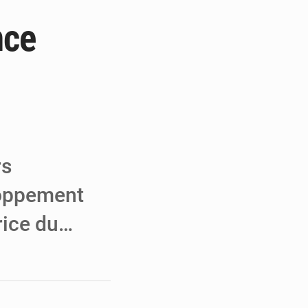
nce
a performance
 MCC de Malbaza
 audiences
rs
loppement
rice du…