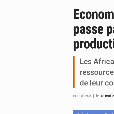
Economie
passe p
product
Les Afric
ressource
de leur c
le:
18 mai 
PUBLIÉ PAR