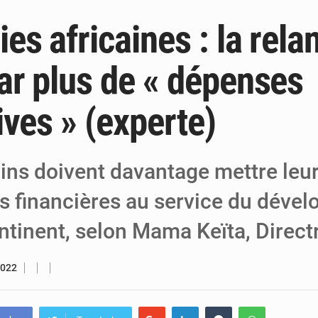
s africaines : la rela
5 août 2026
Niger : le ministère du Pétrole mise sur l
5 août 2026
Niger : Abdoulaye Seydou en visite à la
ar plus de « dépenses
4 août 2026
Niamey : Mohamed Toumba enchaîne les
ives » (experte)
ains doivent davantage mettre leu
s financières au service du déve
ontinent, selon Mama Keïta, Direct
2022