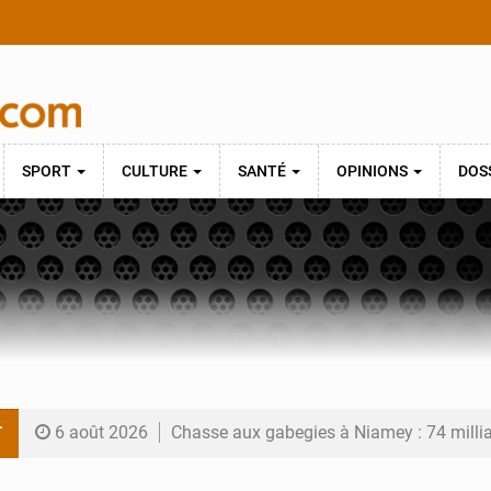
SPORT
CULTURE
SANTÉ
OPINIONS
DOS
T
6 août 2026
Chasse aux gabegies à Niamey : 74 milliards de FCFA r
5 août 2026
Tibiri : le dialogue, nouveau terrain de jeu