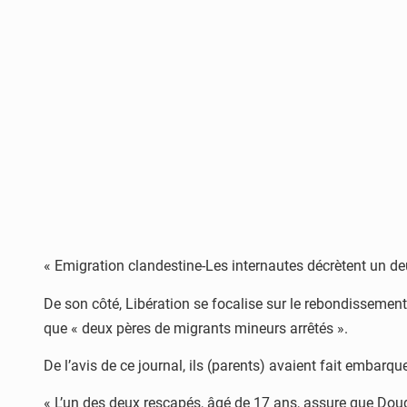
« Emigration clandestine-Les internautes décrètent un deuil
De son côté, Libération se focalise sur le rebondissement
que « deux pères de migrants mineurs arrêtés ».
De l’avis de ce journal, ils (parents) avaient fait emba
« L’un des deux rescapés, âgé de 17 ans, assure que Dou