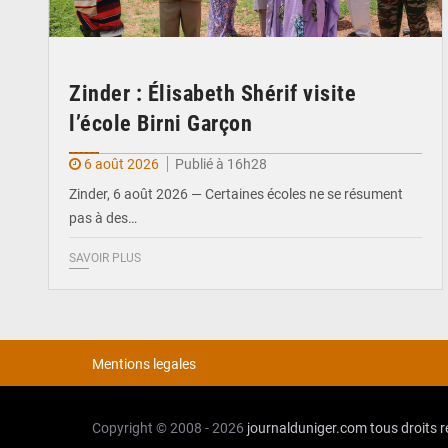
Zinder : Élisabeth Shérif visite
l’école Birni Garçon
6 août 2026
Publié à 16h28
Zinder, 6 août 2026 — Certaines écoles ne se résument
pas à des…
SAVOIR PLUS
Mentions legales
Copyright © 2008 - 2026
journalduniger.com
tous droits 