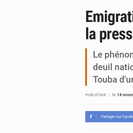
Emigrat
la pres
Le phénom
deuil natio
Touba d'u
le:
14 nove
PUBLIÉ PAR
Partager sur Face