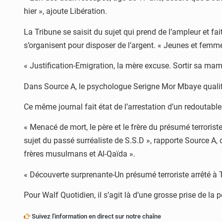
hier », ajoute Libération.
La Tribune se saisit du sujet qui prend de l’ampleur et fa
s’organisent pour disposer de l’argent. « Jeunes et femmes
« Justification-Emigration, la mère excuse. Sortir sa mama
Dans Source A, le psychologue Serigne Mor Mbaye qualifi
Ce même journal fait état de l’arrestation d’un redoutable
« Menacé de mort, le père et le frère du présumé terroris
sujet du passé surréaliste de S.S.D », rapporte Source A, d
frères musulmans et Al-Qaïda ».
« Découverte surprenante-Un présumé terroriste arrêté à
Pour Walf Quotidien, il s’agit là d’une grosse prise de la p
Suivez l'information en direct sur notre chaîne