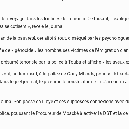
it le « voyage dans les tontines de la mort ». Ce faisant, il expl
 se cotisent », révèle le journal.
n de la pauvreté, cet alibi à tout, disséqué par les psychologues
e de « génocide » les nombreuses victimes de l’émigration clan
 présumé terroriste par la police à Touba et affiche « les aveux e
te vont, nuitamment, à la police de Gouy Mbinde, pour solliciter 
ans lequel journal, le présumé terroriste affirme : « J’ai connu a
 Touba. Son passé en Libye et ses supposées connexions avec d
olice, poussant le Procureur de Mbacké à activer la DST et la cellu