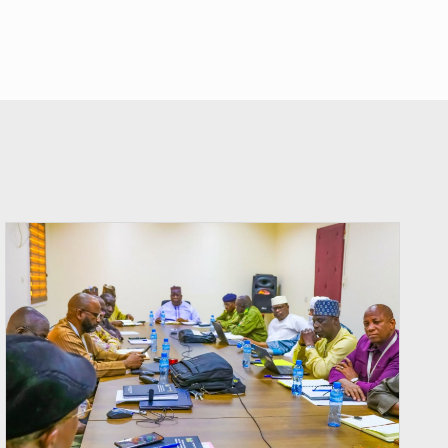
© Ministère Nigérien de l'Intérieur 1͏ ͏h͏ ·