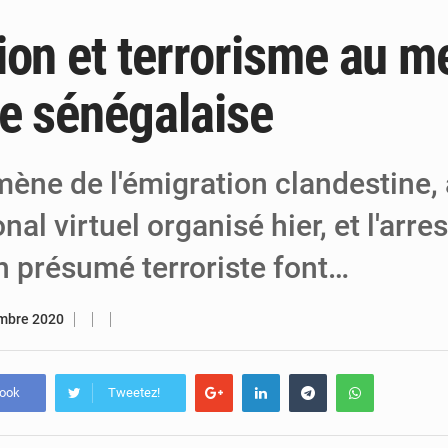
ion et terrorisme au m
6 août 2026
Niger : Bilan à mi-parcours du Programm
6 août 2026
Chasse aux gabegies à Niamey : 74 milliards de FCFA r
se sénégalaise
5 août 2026
Tibiri : le dialogue, nouveau terrain de jeu
ène de l'émigration clandestine, 
nal virtuel organisé hier, et l'arre
n présumé terroriste font…
mbre 2020
book
Tweetez!