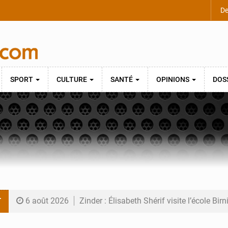
De
SPORT
CULTURE
SANTÉ
OPINIONS
DOS
T
6 août 2026
Zinder : Élisabeth Shérif visite l’école Bir
6 août 2026
Tahoua : Élisabeth Shérif inspecte le Coll