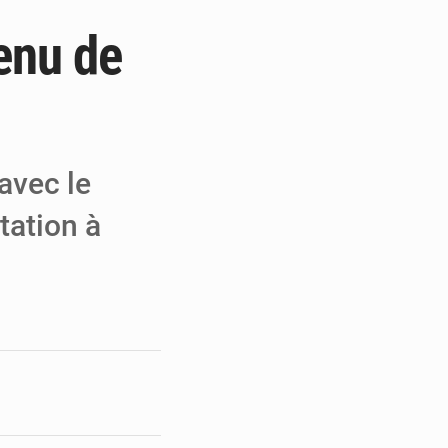
enu de
e de Refondation
ecouvrés par la COLDEFF
 pour la paix
avec le
station à