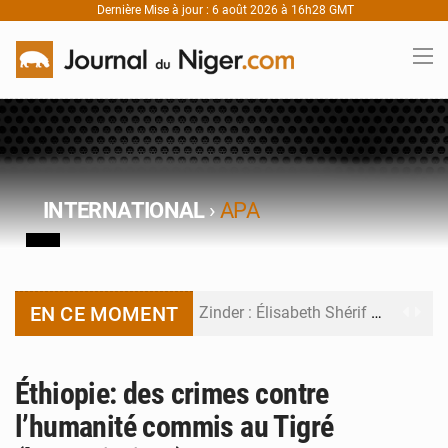
Dernière Mise à jour : 6 août 2026 à 16h28 GMT
INTERNATIONAL
›
APA
EN CE MOMENT
Zinder : Élisabeth Shérif visite l’école Birni Garçon
Tahoua : Élisabeth Shérif inspecte le Collège Scientifique
Éthiopie: des crimes contre
Niger : Bilan à mi-parcours du Programme de Refondation
l’humanité commis au Tigré
Chasse aux gabegies à Niamey : 74 milliards de FCFA recouvrés par la COLDEFF