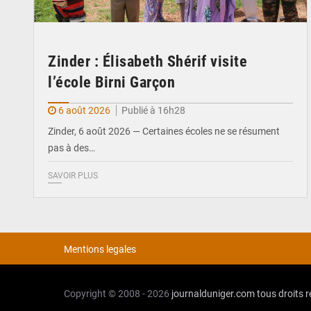
Zinder : Élisabeth Shérif visite
l’école Birni Garçon
6 août 2026
Publié à 16h28
Zinder, 6 août 2026 — Certaines écoles ne se résument
pas à des…
SAVOIR PLUS
Mentions legales
Copyright © 2008 - 2026
journalduniger.com
tous droits 