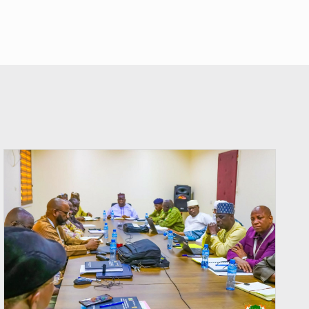
© Ministère Nigérien de l'Intérieur 1͏ ͏h͏ ·