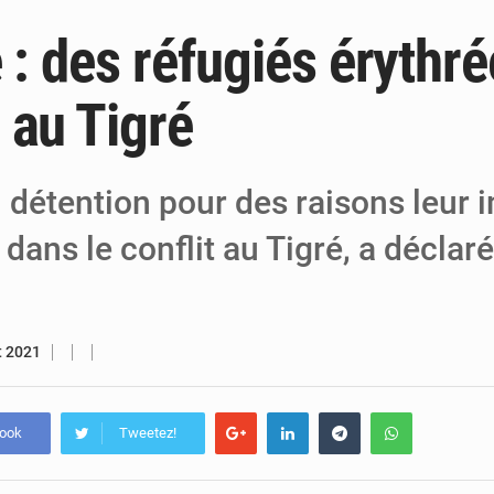
 : des réfugiés érythr
6 août 2026
Niger : Bilan à mi-parcours du Programm
6 août 2026
Chasse aux gabegies à Niamey : 74 milliards de FCFA r
 au Tigré
5 août 2026
Tibiri : le dialogue, nouveau terrain de jeu
n détention pour des raisons leur 
ans le conflit au Tigré, a déclar
et 2021
book
Tweetez!