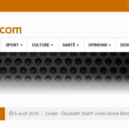
SPORT
CULTURE
SANTÉ
OPINIONS
DOS
T
6 août 2026
Zinder : Élisabeth Shérif visite l’école Bir
6 août 2026
Tahoua : Élisabeth Shérif inspecte le Coll