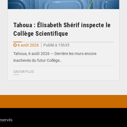
Tahoua : Élisabeth Shérif inspecte le
Collège Scientifique
6 août 2026
Publié à 15h35
Tahoua, 6 août 2026 — Derrière les murs encore
inachevés du futur Collège…
SAVOIR PLUS
reservés