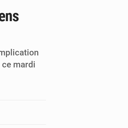
éens
e de Refondation
ecouvrés par la COLDEFF
 pour la paix
implication
é ce mardi