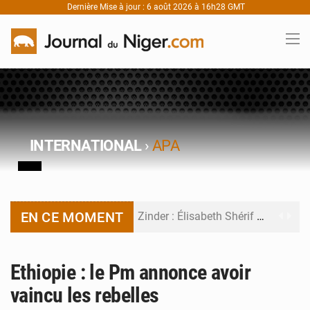
Dernière Mise à jour : 6 août 2026 à 16h28 GMT
INTERNATIONAL
›
APA
EN CE MOMENT
Zinder : Élisabeth Shérif visite l’école Birni Garçon
Tahoua : Élisabeth Shérif inspecte le Collège Scientifique
Ethiopie : le Pm annonce avoir
Niger : Bilan à mi-parcours du Programme de Refondation
vaincu les rebelles
Chasse aux gabegies à Niamey : 74 milliards de FCFA recouvrés par la COLDEFF