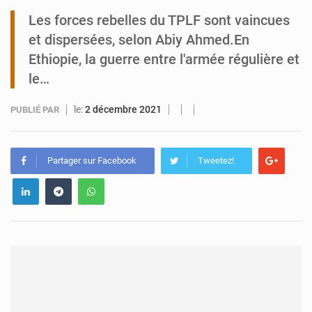
Les forces rebelles du TPLF sont vaincues
Tibiri : le dialogue, nouveau terrain de jeu pour la paix
et dispersées, selon Abiy Ahmed.En
Ethiopie, la guerre entre l'armée régulière et
le…
le:
2 décembre 2021
PUBLIÉ PAR
Partager sur Facebook
Tweetez!