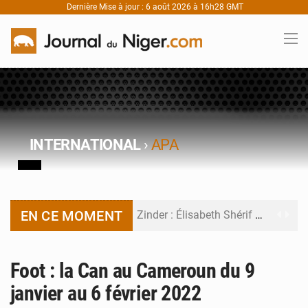
Dernière Mise à jour : 6 août 2026 à 16h28 GMT
INTERNATIONAL
›
APA
EN CE MOMENT
Zinder : Élisabeth Shérif visite l’école Birni Garçon
Tahoua : Élisabeth Shérif inspecte le Collège Scientifique
Foot : la Can au Cameroun du 9
Niger : Bilan à mi-parcours du Programme de Refondation
janvier au 6 février 2022
Chasse aux gabegies à Niamey : 74 milliards de FCFA recouvrés par la COLDEFF