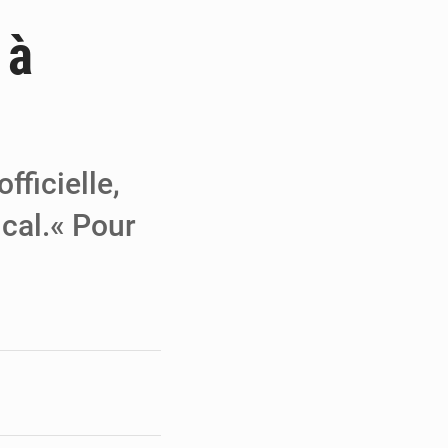
 à
e de Refondation
ecouvrés par la COLDEFF
 pour la paix
fficielle,
ical.« Pour