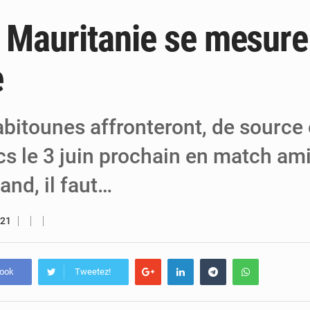
a Mauritanie se mesure
6 août 2026
Niger : Bilan à mi-parcours du Programm
6 août 2026
Chasse aux gabegies à Niamey : 74 milliards de FCFA r
e
5 août 2026
Tibiri : le dialogue, nouveau terrain de jeu
itounes affronteront, de source o
cs le 3 juin prochain en match am
and, il faut…
021
book
Tweetez!