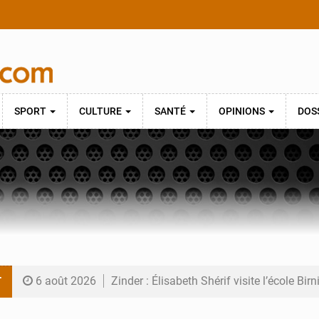
SPORT
CULTURE
SANTÉ
OPINIONS
DOS
T
6 août 2026
Zinder : Élisabeth Shérif visite l’école Bir
6 août 2026
Tahoua : Élisabeth Shérif inspecte le Coll