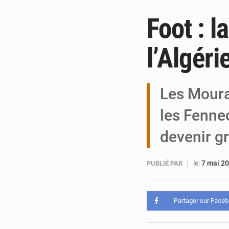
Foot : l
l’Algéri
Les Mourab
les Fenne
devenir gr
le:
7 mai 2
PUBLIÉ PAR
Partager sur Face