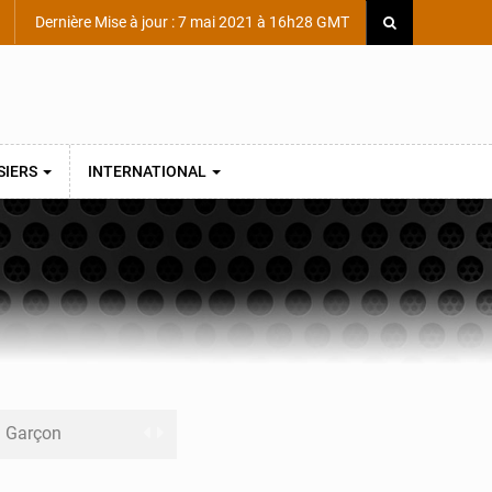
Dernière Mise à jour : 7 mai 2021 à 16h28 GMT
SIERS
INTERNATIONAL
ni Garçon
ège Scientifique