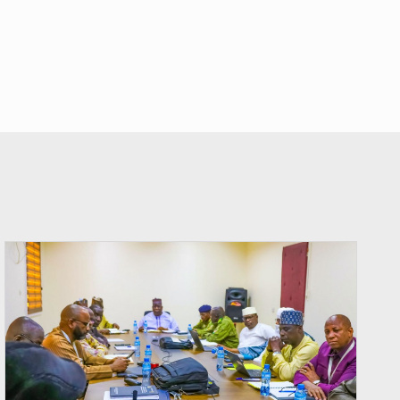
© Ministère Nigérien de l'Intérieur 1͏ ͏h͏ ·