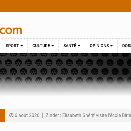
SPORT
CULTURE
SANTÉ
OPINIONS
DOS
T
6 août 2026
Zinder : Élisabeth Shérif visite l’école Bir
6 août 2026
Tahoua : Élisabeth Shérif inspecte le Coll