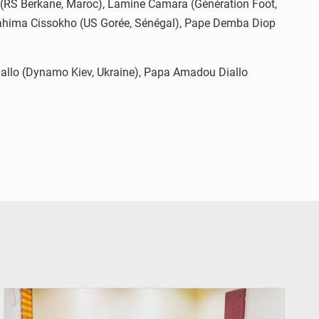
 (RS Berkane, Maroc), Lamine Camara (Génération Foot,
ahima Cissokho (US Gorée, Sénégal), Pape Demba Diop
iallo (Dynamo Kiev, Ukraine), Papa Amadou Diallo
© Ministère Nigérien de l'Intérieur 1͏ ͏h͏ ·