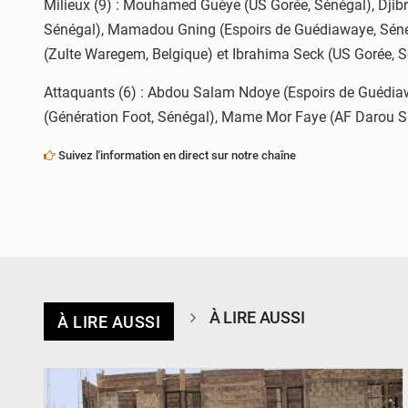
Milieux (9) : Mouhamed Guèye (US Gorée, Sénégal), Djib
Sénégal), Mamadou Gning (Espoirs de Guédiawaye, Séné
(Zulte Waregem, Belgique) et Ibrahima Seck (US Gorée, S
Attaquants (6) : Abdou Salam Ndoye (Espoirs de Guédiaw
(Génération Foot, Sénégal), Mame Mor Faye (AF Darou S
Suivez l'information en direct sur notre chaîne
À LIRE AUSSI
À LIRE AUSSI
© Ministère de l’Education Nationale Officiel