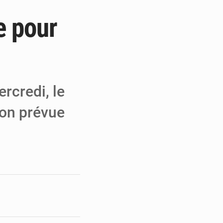
te pour
e de Refondation
ecouvrés par la COLDEFF
 pour la paix
rcredi, le
ion prévue