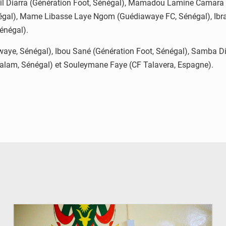
ril Diarra (Génération Foot, Sénégal), Mamadou Lamine Camara
gal), Mame Libasse Laye Ngom (Guédiawaye FC, Sénégal), Ibr
énégal).
aye, Sénégal), Ibou Sané (Génération Foot, Sénégal), Samba D
alam, Sénégal) et Souleymane Faye (CF Talavera, Espagne).
© Ministère de l’Education Nationale Officiel