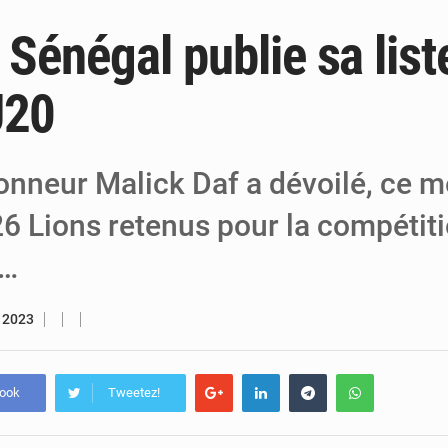
e Sénégal publie sa lis
6 août 2026
Niger : Bilan à mi-parcours du Programm
6 août 2026
Chasse aux gabegies à Niamey : 74 milliards de FCFA r
U20
5 août 2026
Tibiri : le dialogue, nouveau terrain de jeu
onneur Malick Daf a dévoilé, ce me
6 Lions retenus pour la compétit
e…
r 2023
book
Tweetez!