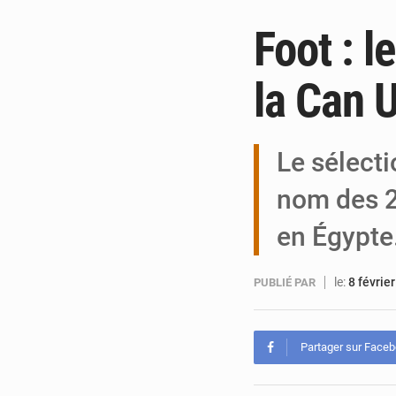
Foot : l
la Can 
Le sélecti
nom des 2
en Égypt
le:
8 févrie
PUBLIÉ PAR
Partager sur Face