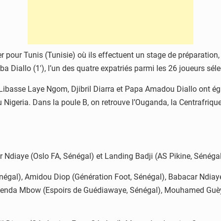
er pour Tunis (Tunisie) où ils effectuent un stage de préparation
mba Diallo (1′), l’un des quatre expatriés parmi les 26 joueurs sél
asse Laye Ngom, Djibril Diarra et Papa Amadou Diallo ont égal
Nigeria. Dans la poule B, on retrouve l’Ouganda, la Centrafrique
 Ndiaye (Oslo FA, Sénégal) et Landing Badji (AS Pikine, Sénégal
négal), Amidou Diop (Génération Foot, Sénégal), Babacar Ndia
apenda Mbow (Espoirs de Guédiawaye, Sénégal), Mouhamed Guèy