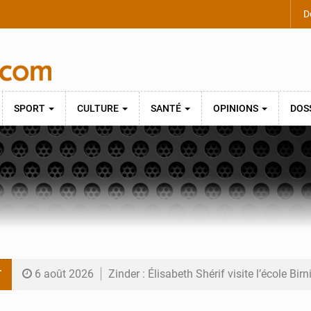
De
SPORT
CULTURE
SANTÉ
OPINIONS
DOS
T
6 août 2026
Zinder : Élisabeth Shérif visite l’école Bir
6 août 2026
Tahoua : Élisabeth Shérif inspecte le Coll