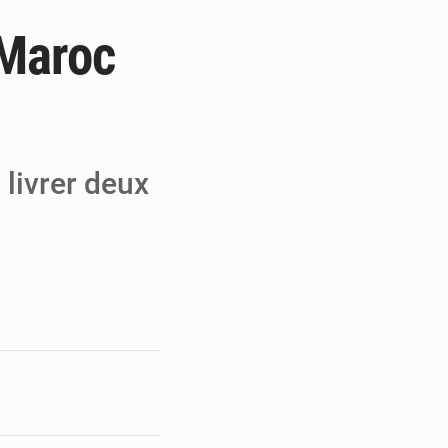
 Maroc
e de Refondation
ecouvrés par la COLDEFF
 pour la paix
 livrer deux