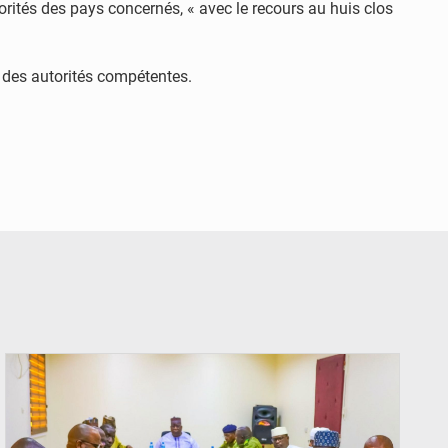
torités des pays concernés, « avec le recours au huis clos
s des autorités compétentes.
© Ministère Nigérien de l'Intérieur 1͏ ͏h͏ ·