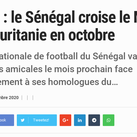
 : le Sénégal croise le
6 août 2026
Niger : Bilan à mi-parcours du Programm
6 août 2026
Chasse aux gabegies à Niamey : 74 milliards de FCFA r
uritanie en octobre
5 août 2026
Tibiri : le dialogue, nouveau terrain de jeu
ationale de football du Sénégal va
s amicales le mois prochain face
ement à ses homologues du…
mbre 2020
book
Tweetez!