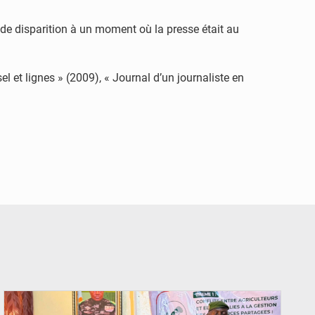
de disparition à un moment où la presse était au
 et lignes » (2009), « Journal d’un journaliste en
© Haute Autorité à la Consolidation de la Paix