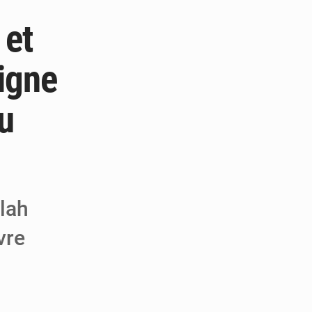
 et
 pour la paix
a performance
igne
 MCC de Malbaza
u
llah
vre