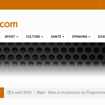
SPORT
CULTURE
SANTÉ
OPINIONS
DOS
T
6 août 2026
Niger : Bilan à mi-parcours du Programm
6 août 2026
Chasse aux gabegies à Niamey : 74 milliards de FCFA r