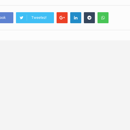
book
Tweetez!