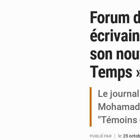
Forum d’
écrivai
son nou
Temps 
Le journal
Mohamadi 
"Témoins 
le:
25 octo
PUBLIÉ PAR