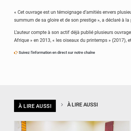
« Cet ouvrage est un témoignage d’amitiés envers plusieu
summum de sa gloire et de son prestige », a déclaré à la 
L’auteur compte à son actif déjà publié plusieurs ouvrage
Afrique » en 2013, « les oiseaux du printemps » (2017), et
Suivez l'information en direct sur notre chaîne
À LIRE AUSSI
À LIRE AUSSI
© Ministère Nigérien de l'Intérieur 1͏ ͏h͏ ·