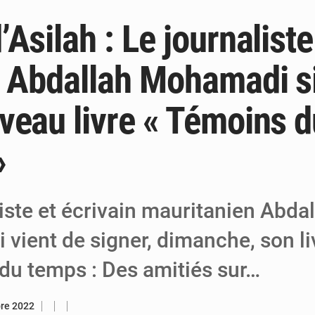
Asilah : Le journaliste
5 août 2026
Tibiri : le dialogue, nouveau terrain de jeu
5 août 2026
Niger : le ministère du Pétrole mise sur l
n Abdallah Mohamadi s
5 août 2026
Niger : Abdoulaye Seydou en visite à la
veau livre « Témoins d
»
iste et écrivain mauritanien Abda
vient de signer, dimanche, son li
du temps : Des amitiés sur…
bre 2022