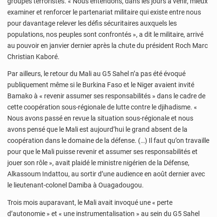
groupes terroristes. « Nous entendons, dans les jours à venir, mieux
examiner et renforcer le partenariat militaire qui existe entre nous
pour davantage relever les défis sécuritaires auxquels les
populations, nos peuples sont confrontés », a dit le militaire, arrivé
au pouvoir en janvier dernier après la chute du président Roch Marc
Christian Kaboré.
Par ailleurs, le retour du Mali au G5 Sahel n’a pas été évoqué
publiquement même si le Burkina Faso et le Niger avaient invité
Bamako à « revenir assumer ses responsabilités » dans le cadre de
cette coopération sous-régionale de lutte contre le djihadisme. «
Nous avons passé en revue la situation sous-régionale et nous
avons pensé que le Mali est aujourd’hui le grand absent de la
coopération dans le domaine de la défense. (…) Il faut qu’on travaille
pour que le Mali puisse revenir et assumer ses responsabilités et
jouer son rôle », avait plaidé le ministre nigérien de la Défense,
Alkassoum Indattou, au sortir d’une audience en août dernier avec
le lieutenant-colonel Damiba à Ouagadougou.
Trois mois auparavant, le Mali avait invoqué une « perte
d’autonomie » et « une instrumentalisation » au sein du G5 Sahel