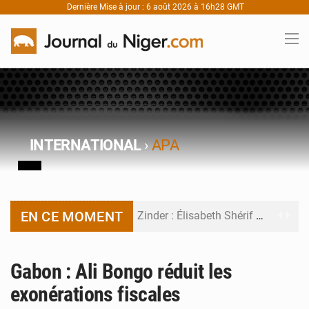
Dernière Mise à jour : 6 août 2026 à 16h28 GMT
INTERNATIONAL
›
APA
EN CE MOMENT
Zinder : Élisabeth Shérif visite l’école Birni Garçon
Tahoua : Élisabeth Shérif inspecte le Collège Scientifique
Gabon : Ali Bongo réduit les
Niger : Bilan à mi-parcours du Programme de Refondation
exonérations fiscales
Chasse aux gabegies à Niamey : 74 milliards de FCFA recouvrés par la COLDEFF