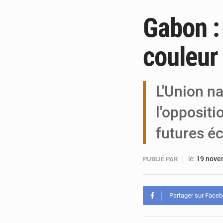
Gabon : 
couleur 
L'Union na
l'opposit
futures é
le:
19 nove
PUBLIÉ PAR
Partager sur Face