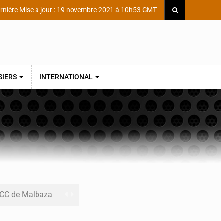
rnière Mise à jour : 19 novembre 2021 à 10h53 GMT
SIERS
INTERNATIONAL
 MCC de Malbaza
 audiences