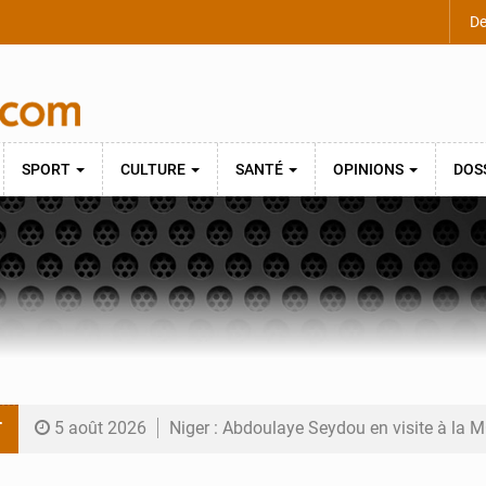
De
SPORT
CULTURE
SANTÉ
OPINIONS
DOS
T
5 août 2026
Niger : Abdoulaye Seydou en visite à la
4 août 2026
Niamey : Mohamed Toumba enchaîne les