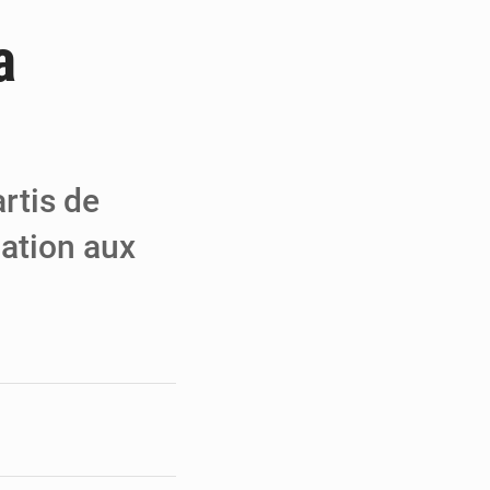
a
 réseaux criminels
des enrôlements
cœur de la refondation
rtis de
pation aux