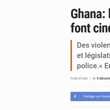
Ghana: 
font ci
Des violen
et législa
police.« 
le:
9 décem
PUBLIÉ PAR
Partager sur Face