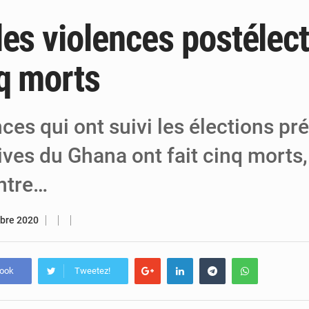
les violences postélec
6 août 2026
Niger : Bilan à mi-parcours du Programm
6 août 2026
Chasse aux gabegies à Niamey : 74 milliards de FCFA r
nq morts
5 août 2026
Tibiri : le dialogue, nouveau terrain de jeu
ces qui ont suivi les élections pré
tives du Ghana ont fait cinq morts,
Entre…
bre 2020
book
Tweetez!