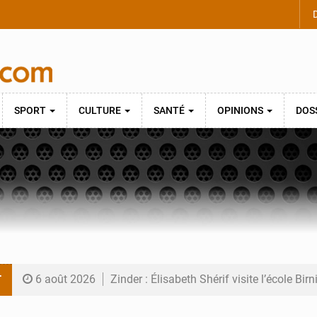
D
SPORT
CULTURE
SANTÉ
OPINIONS
DOS
T
6 août 2026
Zinder : Élisabeth Shérif visite l’école Bir
6 août 2026
Tahoua : Élisabeth Shérif inspecte le Coll