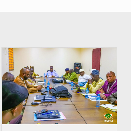
© Ministère Nigérien de l'Intérieur 1͏ ͏h͏ ·