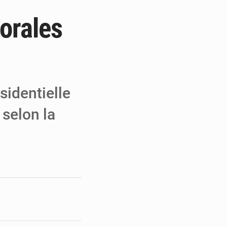
torales
e de Refondation
ecouvrés par la COLDEFF
 pour la paix
sidentielle
 selon la