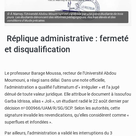
© À Niamey, l’Université Abdou Moumouni est paralysée par une grève étudiante de trois
jours. Les étudiants dénoncent des réformes pédagogiques, des frais élevés et des
conditions d’étude précaires.
Réplique administrative : fermeté
et disqualification
Le professeur Barage Moussa, recteur de l’Université Abdou
Moumouni, a réagi sans délai. Dans une note officielle,
l’administration a qualifié l’ultimatum d’« irrégulier » et l’a jugé
dénué de toute valeur juridique. Elle attribue le document à Issoufou
Garba Idrissa, alias « Joli », un étudiant radié le 22 août dernier par
décision nᵒ 000966/UAM/R/SG/SCP. Selon les autorités, cette
signature invalide les revendications, qu’elles considèrent comme «
superflues et infondées ».
Par ailleurs, l’administration a validé les interruptions du 3