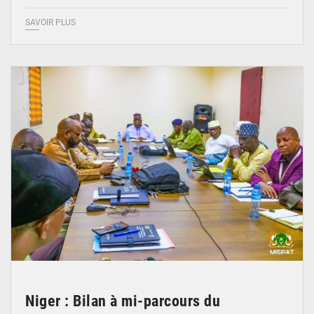
SAVOIR PLUS
© Ministère Nigérien de l'Intérieur 1͏ ͏h͏ ·
Niger : Bilan à mi-parcours du