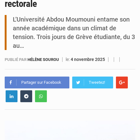
rectorale
Tibiri : le dialogue, nouveau terrain de jeu pour la paix
L’Université Abdou Moumouni entame son
année académique dans un climat de
tension. Trois jours de Grève étudiante, du 3
au…
le:
4 novembre 2025
PUBLIÉ PAR
HÉLÈNE SOUROU
Partager sur Facebook
Tweetez!