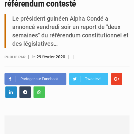
référendum contesté
Tibiri : le dialogue, nouveau terrain de jeu pour la paix
Le président guinéen Alpha Condé a
annoncé vendredi soir un report de "deux
semaines" du référendum constitutionnel et
des législatives…
le:
29 février 2020
PUBLIÉ PAR
Partager sur Facebook
Tweetez!