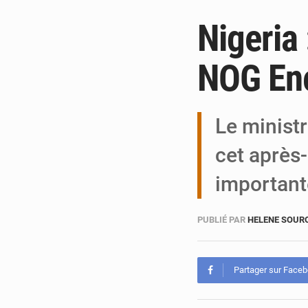
Nigeria 
NOG En
Le minist
cet après-
importan
PUBLIÉ PAR
HELENE SOUR
Partager sur Face