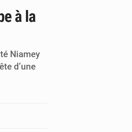
pe à la
e de Refondation
ecouvrés par la COLDEFF
 pour la paix
itté Niamey
tête d’une