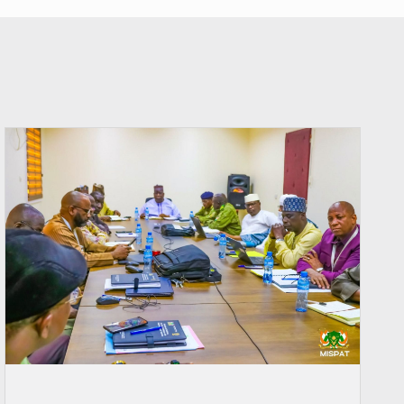
© Ministère Nigérien de l'Intérieur 1͏ ͏h͏ ·