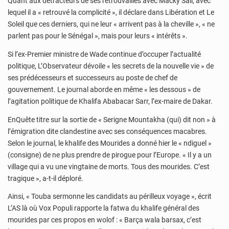
Quant aux détracteurs de ses retrouvailles avec Macky Sall, avec
lequel il a « retrouvé la complicité », il déclare dans Libération et Le
Soleil que ces derniers, qui ne leur « arrivent pas à la cheville », « ne
parlent pas pour le Sénégal », mais pour leurs « intérêts ».
Si l’ex-Premier ministre de Wade continue d’occuper l’actualité
politique, L’Observateur dévoile « les secrets de la nouvelle vie » de
ses prédécesseurs et successeurs au poste de chef de
gouvernement. Le journal aborde en même « les dessous » de
l’agitation politique de Khalifa Ababacar Sarr, l’ex-maire de Dakar.
EnQuête titre sur la sortie de « Serigne Mountakha (qui) dit non » à
l’émigration dite clandestine avec ses conséquences macabres.
Selon le journal, le khalife des Mourides a donné hier le « ndiguel »
(consigne) de ne plus prendre de pirogue pour l’Europe. « Il y a un
village qui a vu une vingtaine de morts. Tous des mourides. C’est
tragique », a-t-il déploré.
Ainsi, « Touba sermonne les candidats au périlleux voyage », écrit
L’AS là où Vox Populi rapporte la fatwa du khalife général des
mourides par ces propos en wolof : « Barça wala barsax, c’est