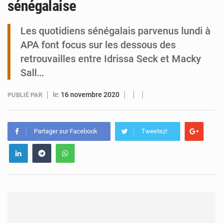
sénégalaise
Niamey : Mohamed Toumba enchaîne les audiences
Les quotidiens sénégalais parvenus lundi à
APA font focus sur les dessous des
retrouvailles entre Idrissa Seck et Macky
Sall…
le:
16 novembre 2020
PUBLIÉ PAR
Partager sur Facebook
Tweetez!