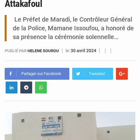
Attakafoul
Tibiri : le dialogue, nouveau terrain de jeu pour la paix
Le Préfet de Maradi, le Contrôleur Général
de la Police, Mamane Issoufou, a honoré de
sa présence la cérémonie solennelle…
le:
30 avril 2024
PUBLIÉ PAR
HELENE SOUROU
Partager sur Facebook
Tweetez!