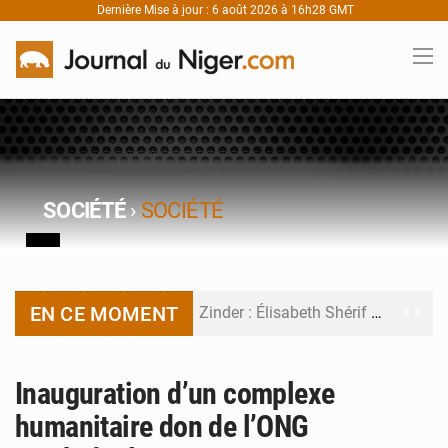
Dernière Mise à jour : 6 août 2026 à 16h28 GMT
SOCIÉTÉ
›
SOCIÉTÉ
EN CE MOMENT
Zinder : Élisabeth Shérif visite l’école Birni Garçon
Tahoua : Élisabeth Shérif inspecte le Collège Scientifique
Inauguration d’un complexe
Niger : Bilan à mi-parcours du Programme de Refondation
humanitaire don de l’ONG
Chasse aux gabegies à Niamey : 74 milliards de FCFA recouvrés par la COLDEFF