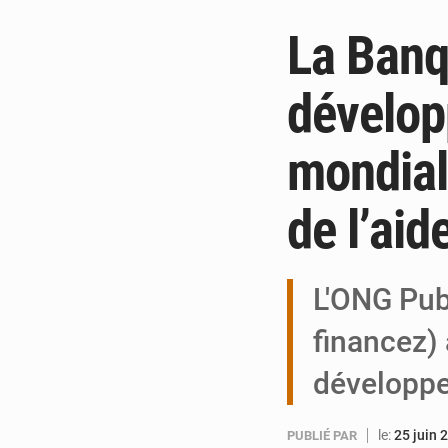
La Banq
dévelop
mondial
de l’aid
L'ONG Pub
financez) 
développ
le:
25 juin 
PUBLIÉ PAR