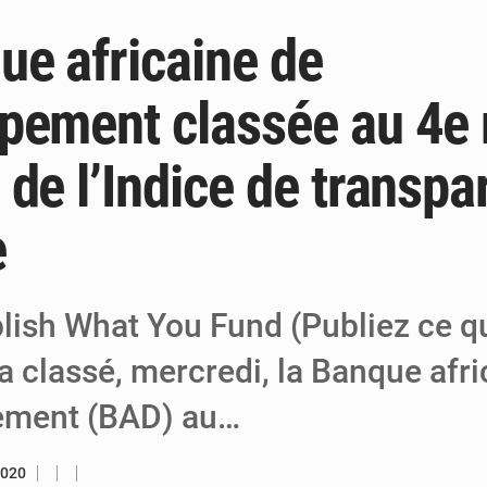
ue africaine de
6 août 2026
Niger : Bilan à mi-parcours du Programm
6 août 2026
Chasse aux gabegies à Niamey : 74 milliards de FCFA r
pement classée au 4e 
5 août 2026
Tibiri : le dialogue, nouveau terrain de jeu
 de l’Indice de transp
e
lish What You Fund (Publiez ce q
a classé, mercredi, la Banque afri
ement (BAD) au…
2020