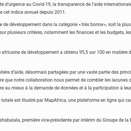
te d’urgence au Covid-19, la transparence de l’aide international
e cet indice annuel depuis 2011.
e développement dans la catégorie « très bonne », soit la plus é
ur plusieurs critères, notamment les finances et les budgets, le
e africaine de développement a obtenu 95,5 sur 100 en matière d
tière d’aide, désormais partagées par une vaste partie des prin
esure que notre collaboration nous permet de combler les lacunes
e au mieux à la demande de données et à la participation à leur 
tale est illustré par MapAfrica, une plateforme en ligne qui cart
i Tshabalala, première vice-présidente par intérim du Groupe de 