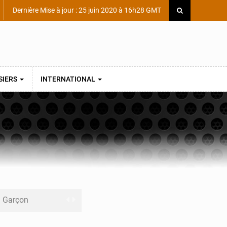
Dernière Mise à jour : 25 juin 2020 à 16h28 GMT
SIERS
INTERNATIONAL
ni Garçon
ège Scientifique