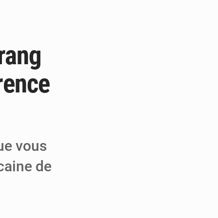
e de Refondation
ecouvrés par la COLDEFF
rang
 pour la paix
arence
ue vous
caine de