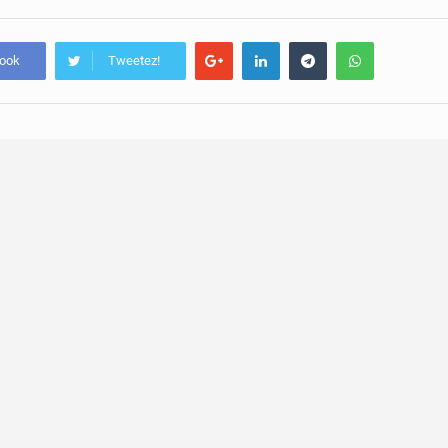
book
Tweetez!