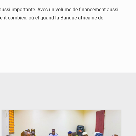
é aussi importante. Avec un volume de financement aussi
chent combien, où et quand la Banque africaine de
© Ministère Nigérien de l'Intérieur 1͏ ͏h͏ ·