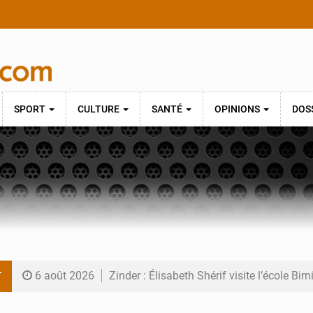
SPORT
CULTURE
SANTÉ
OPINIONS
DOS
T
6 août 2026
Zinder : Élisabeth Shérif visite l’école Bir
6 août 2026
Tahoua : Élisabeth Shérif inspecte le Coll