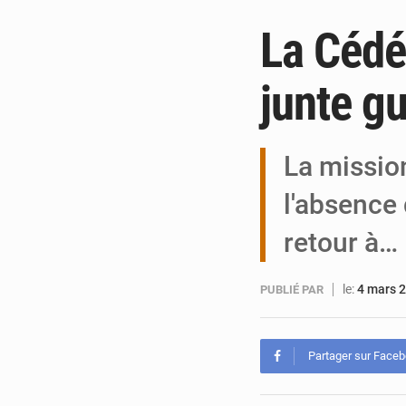
La Cédé
junte g
La missio
l'absence
retour à…
le:
4 mars 
PUBLIÉ PAR
Partager sur Face