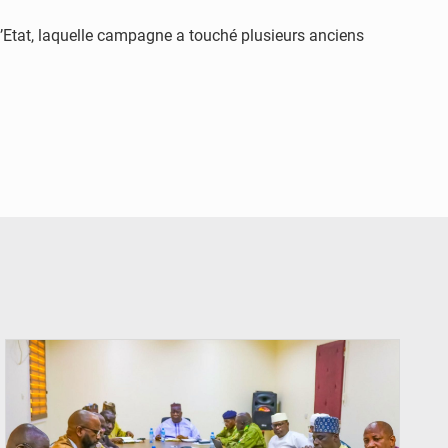
’Etat, laquelle campagne a touché plusieurs anciens
© Ministère Nigérien de l'Intérieur 1͏ ͏h͏ ·