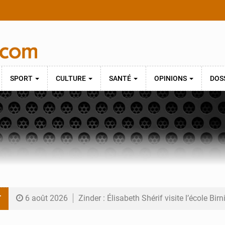
SPORT
CULTURE
SANTÉ
OPINIONS
DOS
T
6 août 2026
Zinder : Élisabeth Shérif visite l’école Bir
6 août 2026
Tahoua : Élisabeth Shérif inspecte le Coll