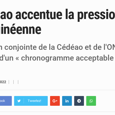
ao accentue la pressio
6 août 2026
Niger : Bilan à mi-parcours du Programm
6 août 2026
Chasse aux gabegies à Niamey : 74 milliards de FCFA r
uinéenne
5 août 2026
Tibiri : le dialogue, nouveau terrain de jeu
n conjointe de la Cédéao et de l
 d'un « chronogramme acceptable 
2022
book
Tweetez!