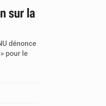
n sur la
e de Refondation
ecouvrés par la COLDEFF
 pour la paix
'ONU dénonce
» pour le