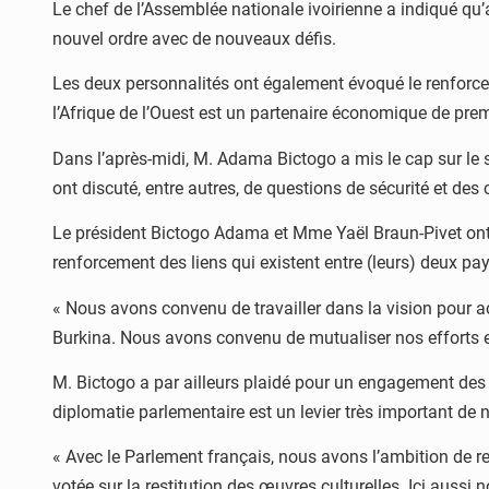
Le chef de l’Assemblée nationale ivoirienne a indiqué qu’a
nouvel ordre avec de nouveaux défis.
Les deux personnalités ont également évoqué le renforcemen
l’Afrique de l’Ouest est un partenaire économique de prem
Dans l’après-midi, M. Adama Bictogo a mis le cap sur le 
ont discuté, entre autres, de questions de sécurité et de
Le président Bictogo Adama et Mme Yaël Braun-Pivet ont en
renforcement des liens qui existent entre (leurs) deux pa
« Nous avons convenu de travailler dans la vision pour 
Burkina. Nous avons convenu de mutualiser nos efforts et 
M. Bictogo a par ailleurs plaidé pour un engagement des s
diplomatie parlementaire est un levier très important de n
« Avec le Parlement français, nous avons l’ambition de re
votée sur la restitution des œuvres culturelles. Ici aussi 