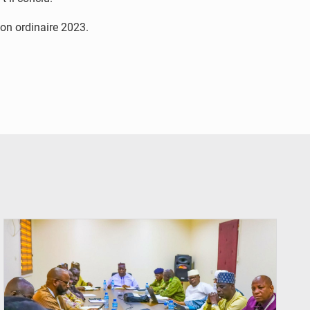
ion ordinaire 2023.
© Ministère Nigérien de l'Intérieur 1͏ ͏h͏ ·