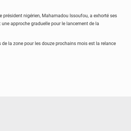
 le président nigérien, Mahamadou Issoufou, a exhorté ses
t une approche graduelle pour le lancement de la
s de la zone pour les douze prochains mois est la relance
© Ministère Nigérien de l'Intérieur 1͏ ͏h͏ ·