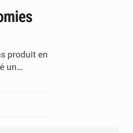
nomies
e de Refondation
ecouvrés par la COLDEFF
 pour la paix
as produit en
té un…