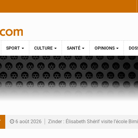
SPORT
CULTURE
SANTÉ
OPINIONS
DOS
T
6 août 2026
Zinder : Élisabeth Shérif visite l’école Bir
6 août 2026
Tahoua : Élisabeth Shérif inspecte le Coll