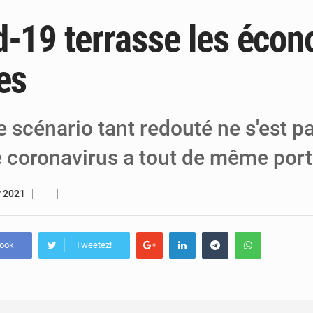
d-19 terrasse les éco
6 août 2026
Niger : Bilan à mi-parcours du Programm
6 août 2026
Chasse aux gabegies à Niamey : 74 milliards de FCFA r
es
5 août 2026
Tibiri : le dialogue, nouveau terrain de jeu
 scénario tant redouté ne s'est p
le coronavirus a tout de même por
r 2021
book
Tweetez!