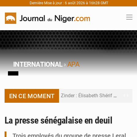
Dernière Mise à jour : 6 août 2026 à 16h28 GMT
INTERNATIONAL
›
APA
EN CE MOMENT
Zinder : Élisabeth Shérif visite l’école Birni Garçon
Tahoua : Élisabeth Shérif inspecte le Collège Scientifique
La presse sénégalaise en deuil
Niger : Bilan à mi-parcours du Programme de Refondation
Trois employés du groupe de presse Leral
Chasse aux gabegies à Niamey : 74 milliards de FCFA recouvrés par la COLDEFF