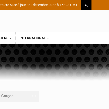
rnière Mise à jour : 21 décembre 2022 à 16h28 GMT
SIERS
INTERNATIONAL
ni Garçon
ège Scientifique