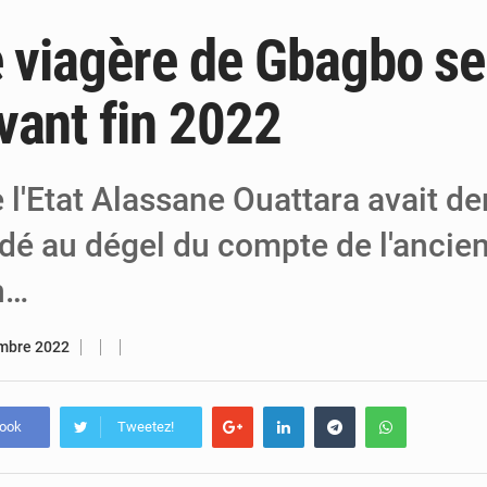
e viagère de Gbagbo se
6 août 2026
Niger : Bilan à mi-parcours du Programm
6 août 2026
Chasse aux gabegies à Niamey : 74 milliards de FCFA r
vant fin 2022
5 août 2026
Tibiri : le dialogue, nouveau terrain de jeu
 l'Etat Alassane Ouattara avait d
édé au dégel du compte de l'ancie
n…
mbre 2022
book
Tweetez!