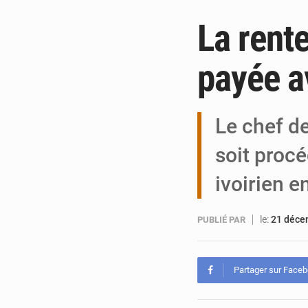
La rent
payée a
Le chef de
soit proc
ivoirien e
le:
21 déce
PUBLIÉ PAR
Partager sur Face