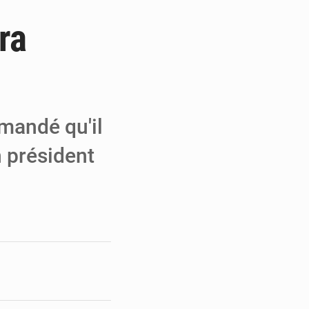
ra
e de Refondation
ecouvrés par la COLDEFF
 pour la paix
emandé qu'il
n président