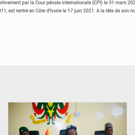
initivement par la Cour pénale internationale (CPI) le 31 mars 20
, est rentré en Côte d’Ivoire le 17 juin 2021. A la tête de son nou
© Ministère de l’Education Nationale Officiel