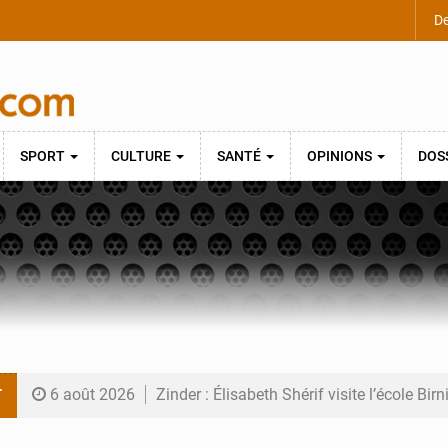
De
SPORT
CULTURE
SANTÉ
OPINIONS
DOS
T
6 août 2026
Zinder : Élisabeth Shérif visite l’école Bir
6 août 2026
Tahoua : Élisabeth Shérif inspecte le Coll