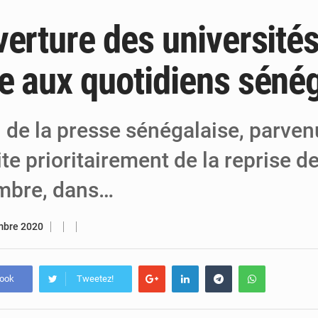
verture des université
5 août 2026
Niger : Abdoulaye Seydou en visite à la
4 août 2026
Niamey : Mohamed Toumba enchaîne les
e aux quotidiens sénég
4 août 2026
Arlit : La police d’Akokan démantèle deux
l de la presse sénégalaise, parve
ite prioritairement de la reprise d
mbre, dans…
mbre 2020
book
Tweetez!