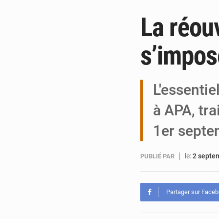
La réou
s’impos
L'essentie
à APA, tra
1er septe
le:
2 septe
PUBLIÉ PAR
Partager sur Face