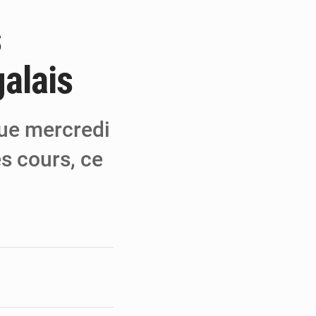
s
 MCC de Malbaza
 audiences
alais
 réseaux criminels
nue mercredi
es cours, ce