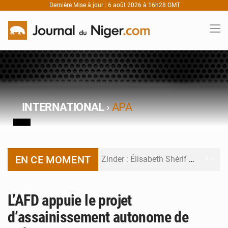
Dernière Mise à jour : 6 août 2026 à 16h28 GMT
INTERNATIONAL
›
APA
EN CE MOMENT
Zinder : Élisabeth Shérif visite l’école Birni Garçon
Tahoua : Élisabeth Shérif inspecte le Collège Scientifique
L’AFD appuie le projet
Niger : Bilan à mi-parcours du Programme de Refondation
d’assainissement autonome de
Chasse aux gabegies à Niamey : 74 milliards de FCFA recouvrés par la COLDEFF