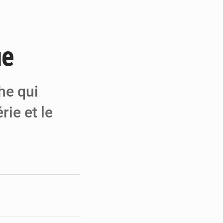
 MCC de Malbaza
 audiences
ue
 réseaux criminels
he qui
rie et le