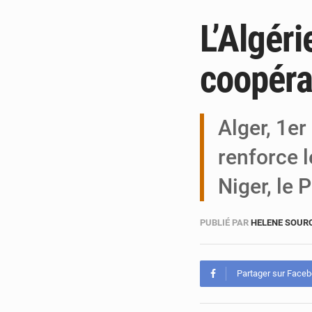
L’Algéri
coopéra
Alger, 1e
renforce l
Niger, le 
PUBLIÉ PAR
HELENE SOUR
Partager sur Face