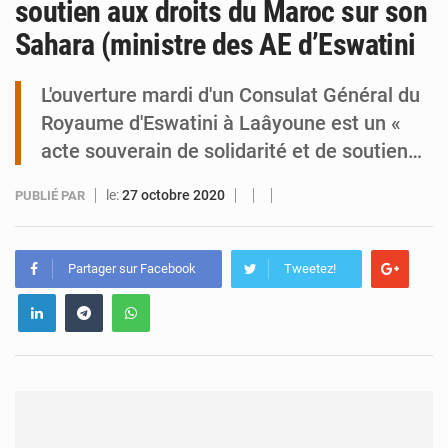
soutien aux droits du Maroc sur son
Sahara (ministre des AE d’Eswatini
Tibiri : le dialogue, nouveau terrain de jeu pour la paix
L'ouverture mardi d'un Consulat Général du
Royaume d'Eswatini à Laâyoune est un «
acte souverain de solidarité et de soutien…
le:
27 octobre 2020
PUBLIÉ PAR
Partager sur Facebook
Tweetez!