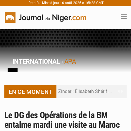
Dernière Mise à jour : 6 août 2026 à 16h28 GMT
INTERNATIONAL
›
APA
EN CE MOMENT
Zinder : Élisabeth Shérif visite l’école Birni Garçon
Tahoua : Élisabeth Shérif inspecte le Collège Scientifique
Le DG des Opérations de la BM
Niger : Bilan à mi-parcours du Programme de Refondation
entalme mardi une visite au Maroc
Chasse aux gabegies à Niamey : 74 milliards de FCFA recouvrés par la COLDEFF