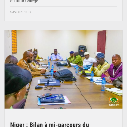
du futur Collège…
SAVOIR PLUS
© Ministère Nigérien de l'Intérieur 1͏ ͏h͏ ·
Niger : Bilan à mi-parcours du