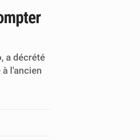
compter
 MCC de Malbaza
 audiences
 réseaux criminels
, a décrété
à l'ancien