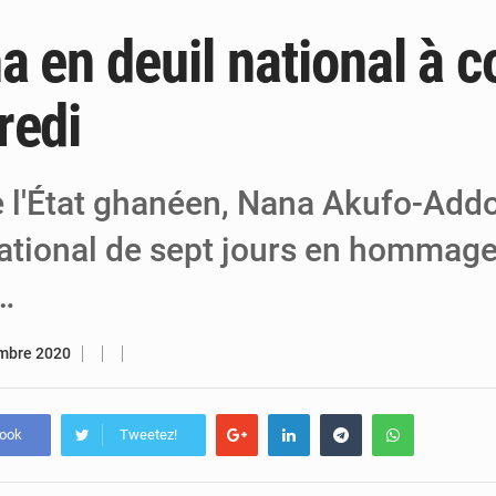
a en deuil national à 
5 août 2026
Niger : Abdoulaye Seydou en visite à la
4 août 2026
Niamey : Mohamed Toumba enchaîne les
redi
4 août 2026
Arlit : La police d’Akokan démantèle deux
e l'État ghanéen, Nana Akufo-Addo
national de sept jours en hommage 
…
mbre 2020
book
Tweetez!