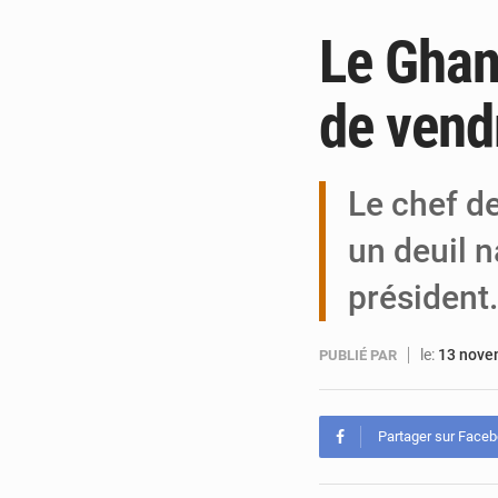
Le Ghan
de vend
Le chef d
un deuil 
président
le:
13 nove
PUBLIÉ PAR
Partager sur Face