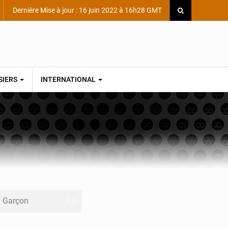
Dernière Mise à jour : 16 juin 2022 à 16h28 GMT
SIERS
INTERNATIONAL
ni Garçon
ège Scientifique