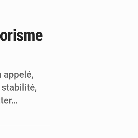
e de Refondation
ecouvrés par la COLDEFF
rrorisme
 pour la paix
 appelé,
stabilité,
tter…