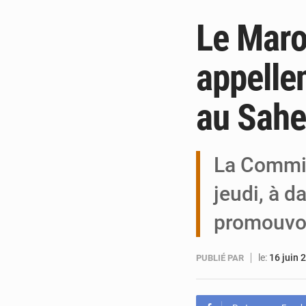
Le Maro
appellen
au Sahe
La Commis
jeudi, à d
promouvoi
le:
16 juin 
PUBLIÉ PAR