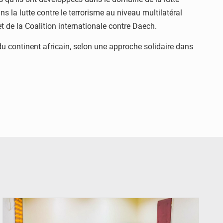
ns la lutte contre le terrorisme au niveau multilatéral
 de la Coalition internationale contre Daech.
du continent africain, selon une approche solidaire dans
© Ministère Nigérien de l'Intérieur 1͏ ͏h͏ ·