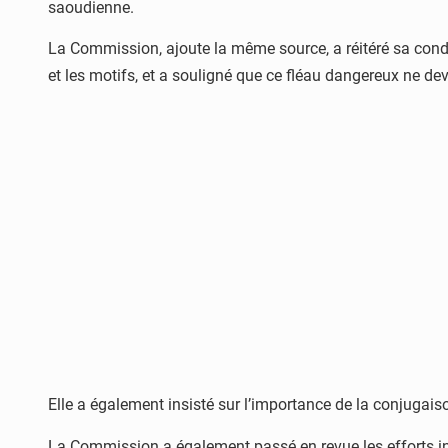
saoudienne.
La Commission, ajoute la même source, a réitéré sa conda
et les motifs, et a souligné que ce fléau dangereux ne deva
Elle a également insisté sur l’importance de la conjugaiso
La Commission a également passé en revue les efforts inl