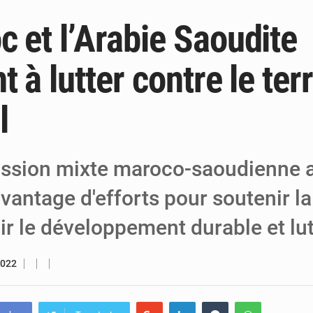
c et l’Arabie Saoudite
6 août 2026
Niger : Bilan à mi-parcours du Programm
6 août 2026
Chasse aux gabegies à Niamey : 74 milliards de FCFA r
t à lutter contre le te
5 août 2026
Tibiri : le dialogue, nouveau terrain de jeu
l
sion mixte maroco-saoudienne a
avantage d'efforts pour soutenir la 
r le développement durable et lu
2022