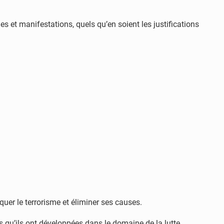
 et manifestations, quels qu’en soient les justifications
quer le terrorisme et éliminer ses causes.
s qu’ils ont développées dans le domaine de la lutte