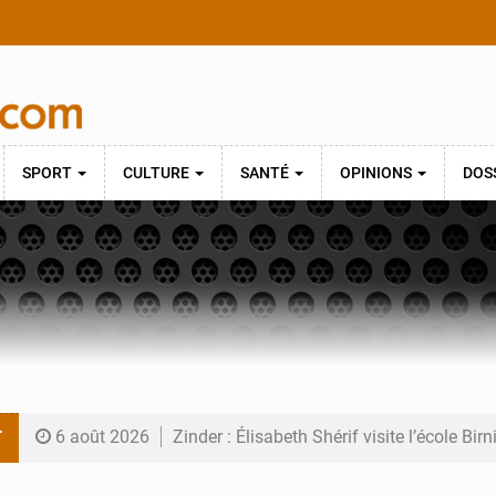
SPORT
CULTURE
SANTÉ
OPINIONS
DOS
T
6 août 2026
Zinder : Élisabeth Shérif visite l’école Bir
6 août 2026
Tahoua : Élisabeth Shérif inspecte le Coll