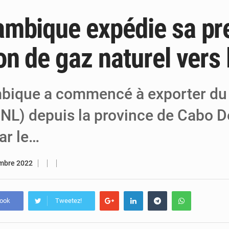
mbique expédie sa pr
6 août 2026
Niger : Bilan à mi-parcours du Programm
6 août 2026
Chasse aux gabegies à Niamey : 74 milliards de FCFA r
on de gaz naturel vers 
5 août 2026
Tibiri : le dialogue, nouveau terrain de jeu
ique a commencé à exporter du 
(GNL) depuis la province de Cabo D
ar le…
mbre 2022
book
Tweetez!