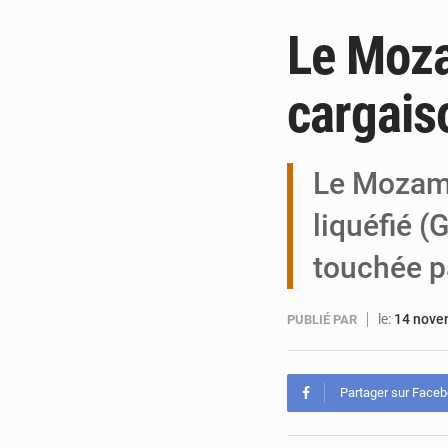
Le Moza
cargais
Le Mozamb
liquéfié 
touchée p
le:
14 nove
PUBLIÉ PAR
Partager sur Face