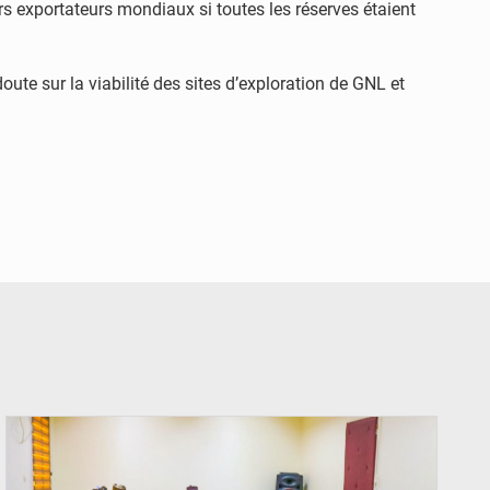
s exportateurs mondiaux si toutes les réserves étaient
oute sur la viabilité des sites d’exploration de GNL et
© Ministère Nigérien de l'Intérieur 1͏ ͏h͏ ·