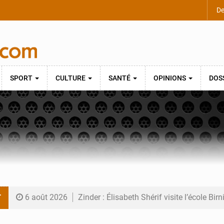
De
SPORT
CULTURE
SANTÉ
OPINIONS
DOS
T
6 août 2026
Zinder : Élisabeth Shérif visite l’école Bir
6 août 2026
Tahoua : Élisabeth Shérif inspecte le Coll