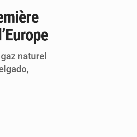
emière
e de Refondation
ecouvrés par la COLDEFF
l’Europe
 pour la paix
gaz naturel
elgado,