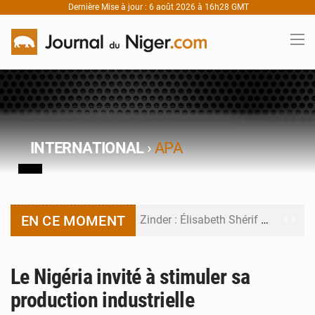
Dernière Mise à jour : 6 août 2026 à 16h28 GMT
INTERNATIONAL
›
APA
EN CE MOMENT
Zinder : Élisabeth Shérif visite l’école Birni Garçon
Tahoua : Élisabeth Shérif inspecte le Collège Scientifique
Le Nigéria invité à stimuler sa
Niger : Bilan à mi-parcours du Programme de Refondation
production industrielle
Chasse aux gabegies à Niamey : 74 milliards de FCFA recouvrés par la COLDEFF