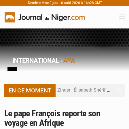
Dernière Mise à jour : 6 août 2026 à 16h28 GMT
INTERNATIONAL
›
APA
EN CE MOMENT
Zinder : Élisabeth Shérif visite l’école Birni Garçon
Tahoua : Élisabeth Shérif inspecte le Collège Scientifique
Le pape François reporte son
Niger : Bilan à mi-parcours du Programme de Refondation
voyage en Afrique
Chasse aux gabegies à Niamey : 74 milliards de FCFA recouvrés par la COLDEFF