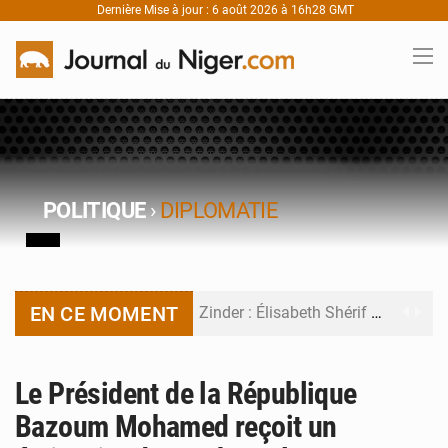
Dernière Mise à jour : 6 août 2026 à 16h28 GMT
POLITIQUE
›
DIPLOMATIE
EN CE MOMENT
Zinder : Élisabeth Shérif visite l’école Birni Garçon
Tahoua : Élisabeth Shérif inspecte le Collège Scientifique
Le Président de la République
Niger : Bilan à mi-parcours du Programme de Refondation
Bazoum Mohamed reçoit un
Chasse aux gabegies à Niamey : 74 milliards de FCFA recouvrés par la COLDEFF