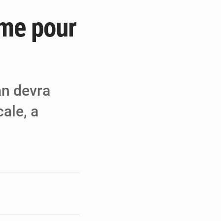
rme pour
e de Refondation
ecouvrés par la COLDEFF
 pour la paix
an devra
ale, a