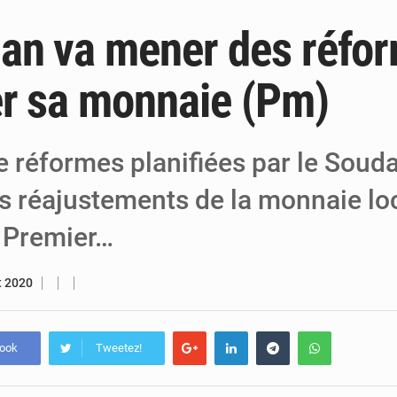
an va mener des réfo
6 août 2026
Niger : Bilan à mi-parcours du Programm
6 août 2026
Chasse aux gabegies à Niamey : 74 milliards de FCFA r
er sa monnaie (Pm)
5 août 2026
Tibiri : le dialogue, nouveau terrain de jeu
e réformes planifiées par le Soud
s réajustements de la monnaie loc
e Premier…
et 2020
book
Tweetez!