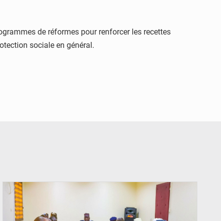
programmes de réformes pour renforcer les recettes
otection sociale en général.
© Ministère Nigérien de l'Intérieur 1͏ ͏h͏ ·