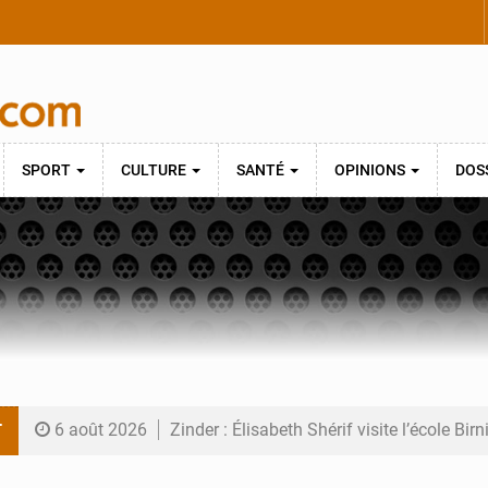
SPORT
CULTURE
SANTÉ
OPINIONS
DOS
T
6 août 2026
Zinder : Élisabeth Shérif visite l’école Bir
6 août 2026
Tahoua : Élisabeth Shérif inspecte le Coll