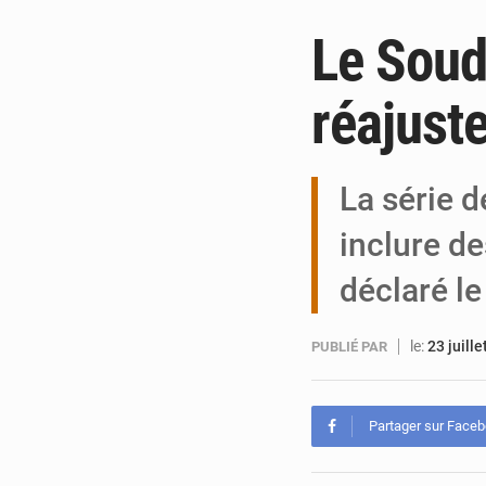
Le Soud
réajust
La série d
inclure de
déclaré l
le:
23 juill
PUBLIÉ PAR
Partager sur Face