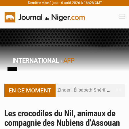
Dernière Mise à jour : 6 août 2026 à 16h28 GMT
INTERNATIONAL
›
AFP
EN CE MOMENT
Zinder : Élisabeth Shérif visite l’école Birni Garçon
Tahoua : Élisabeth Shérif inspecte le Collège Scientifique
Les crocodiles du Nil, animaux de
Niger : Bilan à mi-parcours du Programme de Refondation
compagnie des Nubiens d’Assouan
Chasse aux gabegies à Niamey : 74 milliards de FCFA recouvrés par la COLDEFF