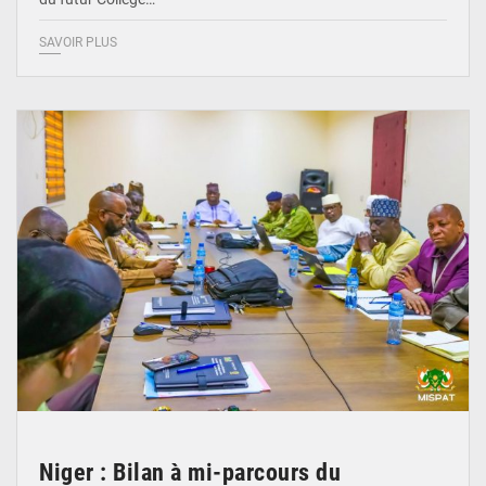
SAVOIR PLUS
© Ministère Nigérien de l'Intérieur 1͏ ͏h͏ ·
Niger : Bilan à mi-parcours du