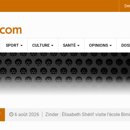
Der
SPORT
CULTURE
SANTÉ
OPINIONS
DOS
T
6 août 2026
Zinder : Élisabeth Shérif visite l’école Bir
6 août 2026
Tahoua : Élisabeth Shérif inspecte le Coll