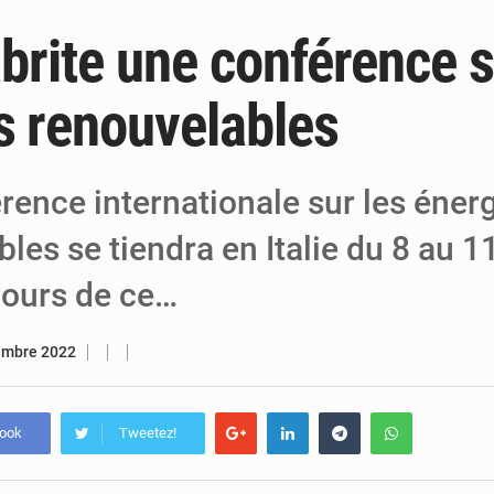
 abrite une conférence s
6 août 2026
Niger : Bilan à mi-parcours du Programm
6 août 2026
Chasse aux gabegies à Niamey : 74 milliards de FCFA r
s renouvelables
5 août 2026
Tibiri : le dialogue, nouveau terrain de jeu
rence internationale sur les éner
bles se tiendra en Italie du 8 au 
ours de ce…
embre 2022
book
Tweetez!