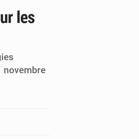
ur les
e de Refondation
ecouvrés par la COLDEFF
 pour la paix
gies
11 novembre