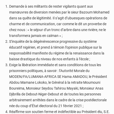
Demande à ses militants de rester vigilants quant aux
manœuvres de diversion menées par le sieur Bazoum Mohamed
dans sa quête de légitimité. Il s’agit d’ubuesques opérations de
charme et de communication, car comme le dit un proverbe de
chez nous : « le séjour d’un tronc d’arbre dans une rivière, ne le
transformera jamais en caïman » ;
S’inquiète de la dégénérescence progressive du système
éducatif nigérien, et prend à témoin l’opinion publique sur la
responsabilité manifeste du régime de la renaissance dans la
baisse drastique du niveau de nos enfants à l’école ;
Exige la libération immédiate et sans conditions de tous les
prisonniers politiques, à savoir : l’Autorité Morale du
MODEN/FA/LUMANA-AFRICA SE Hama AMADOU, le Président
Abdou Mamane Lokoko, le Général à la retraite Moumouni
Boureima, Monsieur Seydou Tahirou Mayaki, Monsieur Anas
Djibrilla de Debout-Niger-Debout et de toutes les personnes
arbitrairement arrêtées dans le cadre de la crise postélectorale
née du coup d’État électoral du 21 février 2021 ;
Réaffirme son soutien ferme et indéfectible au Président élu, S.E.