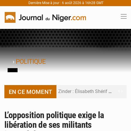
Dernière Mise à jour : 6 août 2026 à 16h28 GMT
›
POLITIQUE
EN CE MOMENT
Zinder : Élisabeth Shérif visite l’école Birni Garçon
Tahoua : Élisabeth Shérif inspecte le Collège Scientifique
L’opposition politique exige la
Niger : Bilan à mi-parcours du Programme de Refondation
libération de ses militants
Chasse aux gabegies à Niamey : 74 milliards de FCFA recouvrés par la COLDEFF