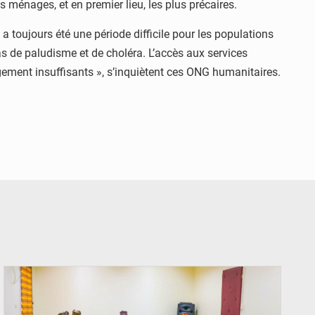
 ménages, et en premier lieu, les plus précaires.
 toujours été une période difficile pour les populations
as de paludisme et de choléra. L’accès aux services
rgement insuffisants », s’inquiètent ces ONG humanitaires.
© Ministère Nigérien de l'Intérieur 1͏ ͏h͏ ·