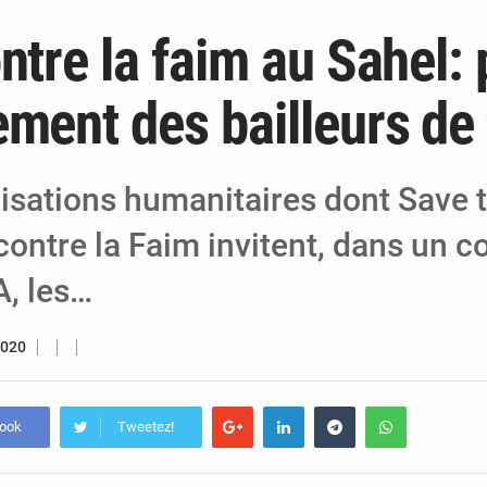
ntre la faim au Sahel:
6 août 2026
Niger : Bilan à mi-parcours du Programm
6 août 2026
Chasse aux gabegies à Niamey : 74 milliards de FCFA r
ement des bailleurs de
5 août 2026
Tibiri : le dialogue, nouveau terrain de jeu
isations humanitaires dont Save 
 contre la Faim invitent, dans un
A, les…
2020
book
Tweetez!