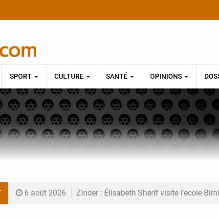
SPORT
CULTURE
SANTÉ
OPINIONS
DOS
T
6 août 2026
Zinder : Élisabeth Shérif visite l’école Bir
6 août 2026
Tahoua : Élisabeth Shérif inspecte le Coll