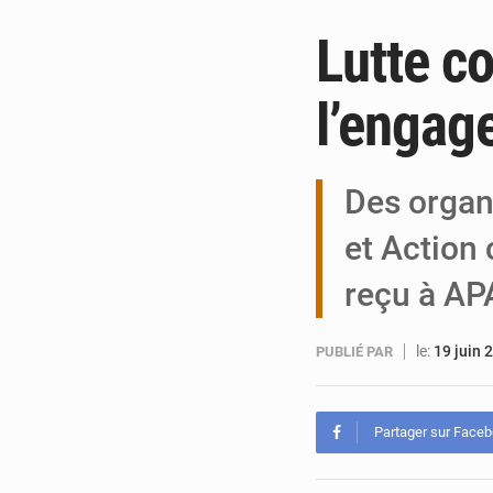
Lutte co
l’engag
Des organ
et Action
reçu à AP
le:
19 juin 
PUBLIÉ PAR
Partager sur Face