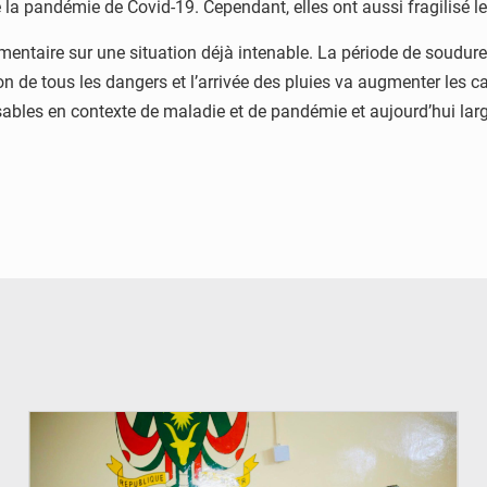
la pandémie de Covid-19. Cependant, elles ont aussi fragilisé les
ntaire sur une situation déjà intenable. La période de soudure a
on de tous les dangers et l’arrivée des pluies va augmenter les c
ensables en contexte de maladie et de pandémie et aujourd’hui la
© Ministère de l’Education Nationale Officiel