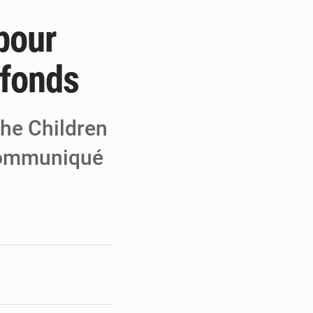
 pour
e de Refondation
ecouvrés par la COLDEFF
 fonds
 pour la paix
the Children
 communiqué