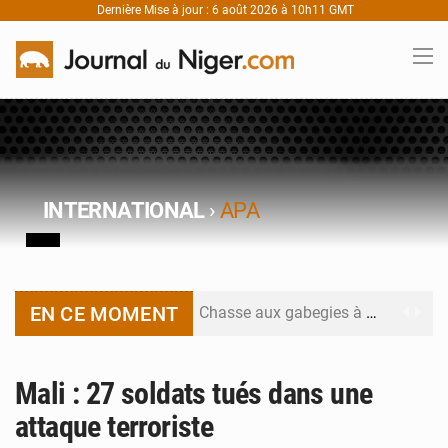
Dernière Mise à jour : 6 août 2026 à 10h11 GMT
INTERNATIONAL
›
APA
EN CE MOMENT
Chasse aux gabegies à Niamey : 74 milliards de FCFA recouvrés par la COLDEFF
Tibiri : le dialogue, nouveau terrain de jeu pour la paix
Mali : 27 soldats tués dans une
Niger : le ministère du Pétrole mise sur la performance
attaque terroriste
Niger : Abdoulaye Seydou en visite à la MCC de Malbaza