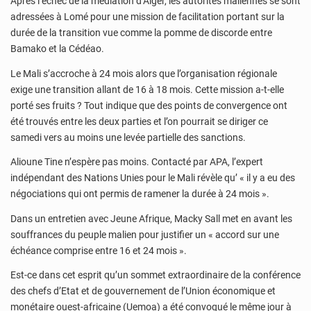
Après l’échec de la médiation d’Alger, les autorités maliennes se sont
adressées à Lomé pour une mission de facilitation portant sur la
durée de la transition vue comme la pomme de discorde entre
Bamako et la Cédéao.
Le Mali s’accroche à 24 mois alors que l’organisation régionale
exige une transition allant de 16 à 18 mois. Cette mission a-t-elle
porté ses fruits ? Tout indique que des points de convergence ont
été trouvés entre les deux parties et l’on pourrait se diriger ce
samedi vers au moins une levée partielle des sanctions.
Alioune Tine n’espère pas moins. Contacté par APA, l’expert
indépendant des Nations Unies pour le Mali révèle qu’ « il y a eu des
négociations qui ont permis de ramener la durée à 24 mois ».
Dans un entretien avec Jeune Afrique, Macky Sall met en avant les
souffrances du peuple malien pour justifier un « accord sur une
échéance comprise entre 16 et 24 mois ».
Est-ce dans cet esprit qu’un sommet extraordinaire de la conférence
des chefs d’Etat et de gouvernement de l’Union économique et
monétaire ouest-africaine (Uemoa) a été convoqué le même jour à