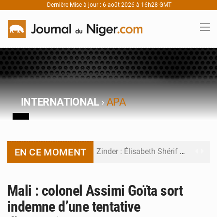
Dernière Mise à jour : 6 août 2026 à 16h28 GMT
INTERNATIONAL
›
APA
EN CE MOMENT
Zinder : Élisabeth Shérif visite l’école Birni Garçon
Tahoua : Élisabeth Shérif inspecte le Collège Scientifique
Mali : colonel Assimi Goïta sort
Niger : Bilan à mi-parcours du Programme de Refondation
indemne d’une tentative
Chasse aux gabegies à Niamey : 74 milliards de FCFA recouvrés par la COLDEFF