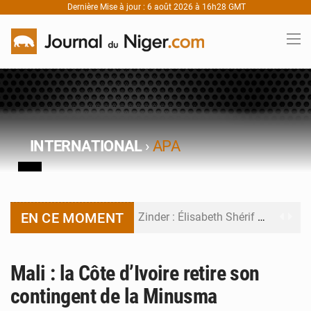
Dernière Mise à jour : 6 août 2026 à 16h28 GMT
INTERNATIONAL
›
APA
EN CE MOMENT
Zinder : Élisabeth Shérif visite l’école Birni Garçon
Tahoua : Élisabeth Shérif inspecte le Collège Scientifique
Mali : la Côte d’Ivoire retire son
Niger : Bilan à mi-parcours du Programme de Refondation
contingent de la Minusma
Chasse aux gabegies à Niamey : 74 milliards de FCFA recouvrés par la COLDEFF