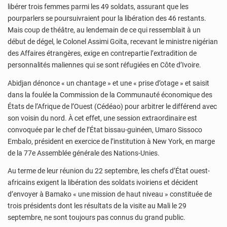
libérer trois femmes parmi les 49 soldats, assurant que les
pourparlers se poursuivraient pour la libération des 46 restants.
Mais coup de théâtre, au lendemain de ce qui ressemblait à un
début de dégel, le Colonel Assimi Goïta, recevant le ministre nigérian
des Affaires étrangères, exige en contrepartie l’extradition de
personnalités maliennes qui se sont réfugiées en Côte d’Ivoire.
Abidjan dénonce « un chantage » et une « prise d’otage » et saisit
dans la foulée la Commission de la Communauté économique des
États de l’Afrique de l’Ouest (Cédéao) pour arbitrer le différend avec
son voisin du nord. À cet effet, une session extraordinaire est
convoquée par le chef de l’État bissau-guinéen, Umaro Sissoco
Embalo, président en exercice de l’institution à New York, en marge
de la 77e Assemblée générale des Nations-Unies.
Au terme de leur réunion du 22 septembre, les chefs d’État ouest-
africains exigent la libération des soldats ivoiriens et décident
d’envoyer à Bamako « une mission de haut niveau » constituée de
trois présidents dont les résultats de la visite au Mali le 29
septembre, ne sont toujours pas connus du grand public.