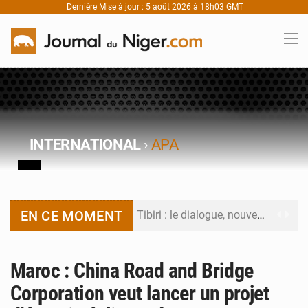
Dernière Mise à jour : 5 août 2026 à 18h03 GMT
INTERNATIONAL
›
APA
EN CE MOMENT
Tibiri : le dialogue, nouveau terrain de jeu pour la paix
Niger : le ministère du Pétrole mise sur la performance
Maroc : China Road and Bridge
Niger : Abdoulaye Seydou en visite à la MCC de Malbaza
Corporation veut lancer un projet
Niamey : Mohamed Toumba enchaîne les audiences